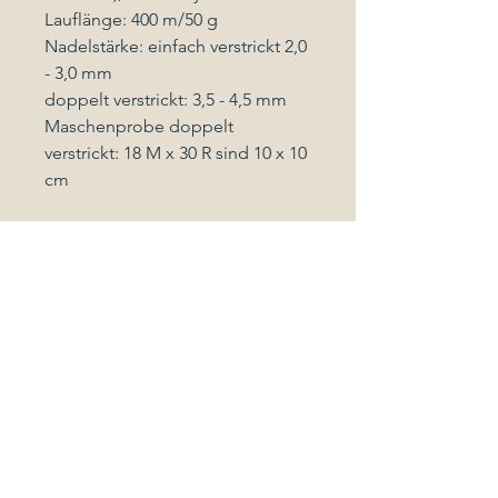
Lauflänge: 400 m/50 g
Nadelstärke: einfach verstrickt 2,0
- 3,0 mm
doppelt verstrickt: 3,5 - 4,5 mm
Maschenprobe doppelt
verstrickt: 18 M x 30 R sind 10 x 10
cm
Pflegeanleitung
Maschinenwäsche im
Wollwaschprogramm mit
Wollwaschmittel bis max. 30 Grad
Celsius
oder Handwäsche
Follow