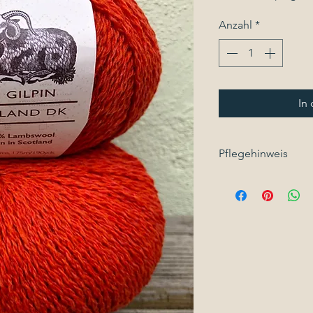
Anzahl
*
In
Pflegehinweis
Handwäsche mit W