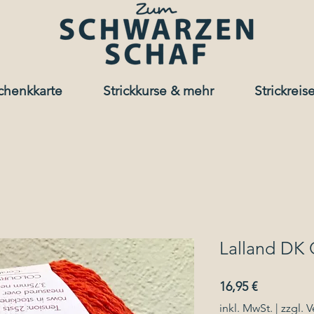
chenkkarte
Strickkurse & mehr
Strickreis
Lalland DK 
Preis
16,95 €
inkl. MwSt.
|
zzgl. 