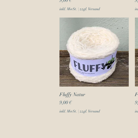
9,00 €
9
inkl. MwSt.
|
zzgl. Versand
in
Fluffy Natur
Schnellansicht
F
Preis
P
9,00 €
9
inkl. MwSt.
|
zzgl. Versand
in