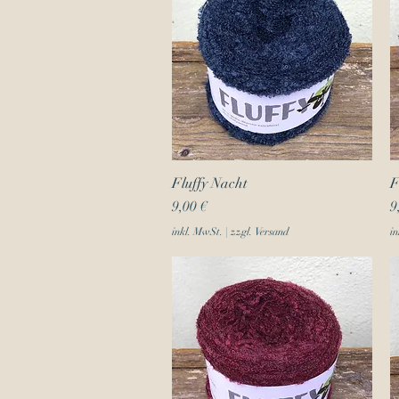
Fluffy Nacht
Schnellansicht
F
Preis
P
9,00 €
9
inkl. MwSt.
|
zzgl. Versand
in