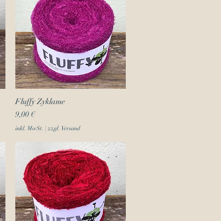
Fluffy Zyklame
Schnellansicht
Preis
9,00 €
inkl. MwSt.
|
zzgl. Versand