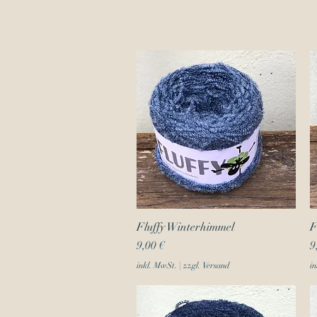
Fluffy Winterhimmel
Schnellansicht
F
Preis
P
9,00 €
9
inkl. MwSt.
|
zzgl. Versand
in