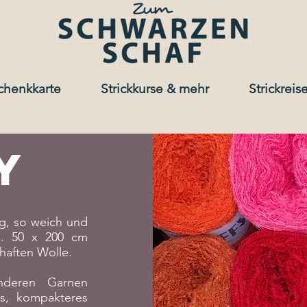
chenkkarte
Strickkurse & mehr
Strickreis
y
ig, so weich und
a. 50 x 200 cm
haften Wolle.
nderen Garnen
es, kompakteres