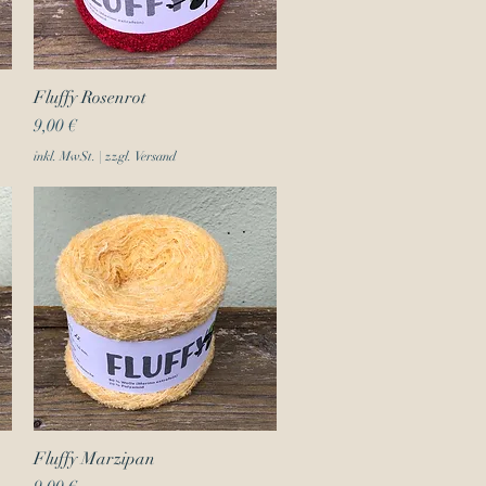
Fluffy Rosenrot
Schnellansicht
Preis
9,00 €
inkl. MwSt.
|
zzgl. Versand
Fluffy Marzipan
Schnellansicht
Preis