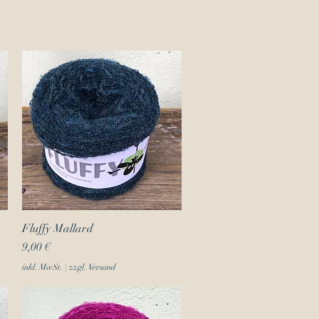
Fluffy Mallard
Schnellansicht
Preis
9,00 €
inkl. MwSt.
|
zzgl. Versand