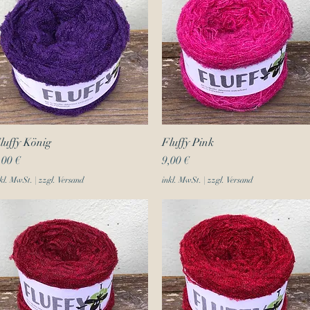
luffy König
Schnellansicht
Fluffy Pink
Schnellansicht
reis
Preis
,00 €
9,00 €
kl. MwSt.
|
zzgl. Versand
inkl. MwSt.
|
zzgl. Versand