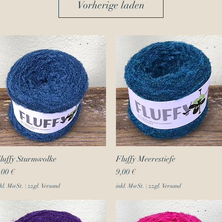
Vorherige laden
luffy Sturmwolke
Schnellansicht
Fluffy Meerestiefe
Schnellansicht
reis
Preis
,00 €
9,00 €
kl. MwSt.
|
zzgl. Versand
inkl. MwSt.
|
zzgl. Versand