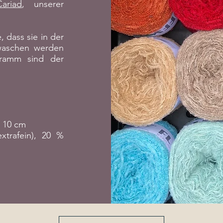
Cariad
, unserer
e, dass sie in der
waschen werden
ramm sind der
x 10 cm
trafein), 20 %